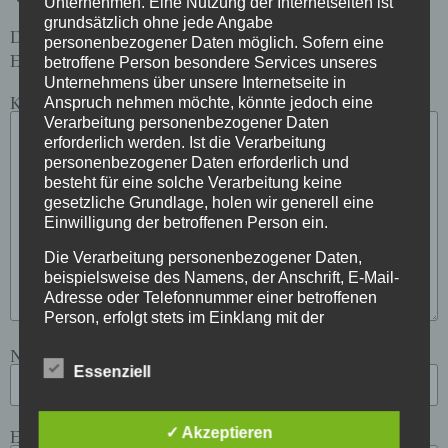
Unternehmen. Eine Nutzung der Internetseiten ist
grundsätzlich ohne jede Angabe
Deine E-Mail-Adresse wird nicht veröffentlicht.
personenbezogener Daten möglich. Sofern eine
Erforderliche Felder sind mit
*
markiert
betroffene Person besondere Services unseres
Unternehmens über unsere Internetseite in
Kommentar
*
Anspruch nehmen möchte, könnte jedoch eine
Verarbeitung personenbezogener Daten
erforderlich werden. Ist die Verarbeitung
personenbezogener Daten erforderlich und
besteht für eine solche Verarbeitung keine
gesetzliche Grundlage, holen wir generell eine
Einwilligung der betroffenen Person ein.
Die Verarbeitung personenbezogener Daten,
beispielsweise des Namens, der Anschrift, E-Mail-
Adresse oder Telefonnummer einer betroffenen
Person, erfolgt stets im Einklang mit der
Datenschutz-Grundverordnung und in
Name
*
Übereinstimmung mit den für uns geltenden
Essenziell
landesspezifischen Datenschutzbestimmungen.
Mittels dieser Datenschutzerklärung möchte unser
Unternehmen die Öffentlichkeit über Art, Umfang
E-Mail-Adresse
*
✓ Akzeptieren
und Zweck der von uns erhobenen, genutzten und