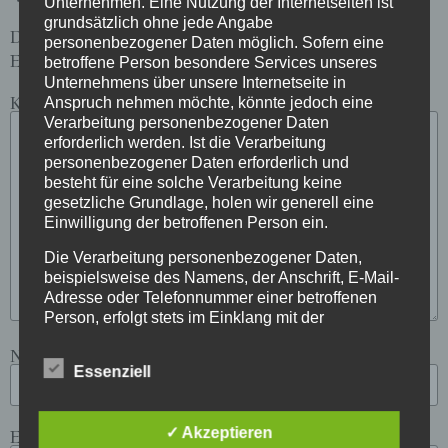
Unternehmen. Eine Nutzung der Internetseiten ist
grundsätzlich ohne jede Angabe
Deine E-Mail-Adresse wird nicht veröffentlicht.
personenbezogener Daten möglich. Sofern eine
Erforderliche Felder sind mit
*
markiert
betroffene Person besondere Services unseres
Unternehmens über unsere Internetseite in
Kommentar
*
Anspruch nehmen möchte, könnte jedoch eine
Verarbeitung personenbezogener Daten
erforderlich werden. Ist die Verarbeitung
personenbezogener Daten erforderlich und
besteht für eine solche Verarbeitung keine
gesetzliche Grundlage, holen wir generell eine
Einwilligung der betroffenen Person ein.
Die Verarbeitung personenbezogener Daten,
beispielsweise des Namens, der Anschrift, E-Mail-
Adresse oder Telefonnummer einer betroffenen
Person, erfolgt stets im Einklang mit der
Datenschutz-Grundverordnung und in
Name
*
Übereinstimmung mit den für uns geltenden
Essenziell
landesspezifischen Datenschutzbestimmungen.
Mittels dieser Datenschutzerklärung möchte unser
Unternehmen die Öffentlichkeit über Art, Umfang
E-Mail-Adresse
*
✓ Akzeptieren
und Zweck der von uns erhobenen, genutzten und