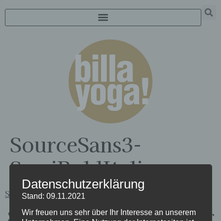
SourceSans3-
SemiBoldItalic
Datenschutzerklärung
SourceSans3-SemiBoldItalic
Stand: 09.11.2021
Schreibe einen Kommentar
Wir freuen uns sehr über Ihr Interesse an unserem