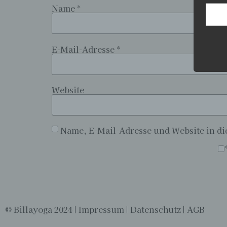
Name
*
aufwe
Aus d
perso
telef
E-Mail-Adresse
*
Begr
Die D
Europ
Website
Daten
Daten
Kunde
dies 
Name, E-Mail-Adresse und Website in d
Begrif
Wir v
folge
Alternative:
© Billayoga 2024 |
Impressum
|
Datenschutz
|
AGB