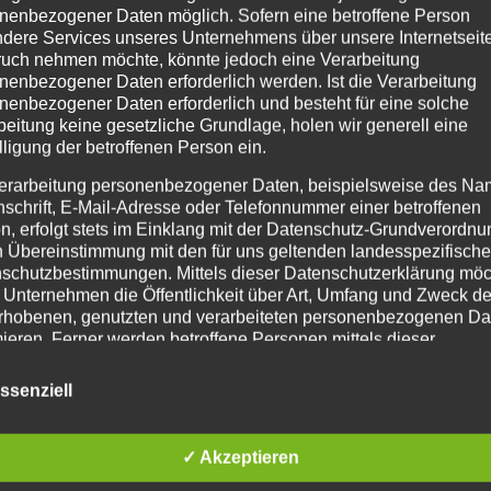
nenbezogener Daten möglich. Sofern eine betroffene Person
dere Services unseres Unternehmens über unsere Internetseite
uch nehmen möchte, könnte jedoch eine Verarbeitung
nenbezogener Daten erforderlich werden. Ist die Verarbeitung
nenbezogener Daten erforderlich und besteht für eine solche
Schreibe einen Kommentar
beitung keine gesetzliche Grundlage, holen wir generell eine
lligung der betroffenen Person ein.
icht.
Erforderliche Felder sind mit
*
markiert
erarbeitung personenbezogener Daten, beispielsweise des Na
nschrift, E-Mail-Adresse oder Telefonnummer einer betroffenen
n, erfolgt stets im Einklang mit der Datenschutz-Grundverordnu
n Übereinstimmung mit den für uns geltenden landesspezifisch
schutzbestimmungen. Mittels dieser Datenschutzerklärung mö
 Unternehmen die Öffentlichkeit über Art, Umfang und Zweck de
rhobenen, genutzten und verarbeiteten personenbezogenen Da
mieren. Ferner werden betroffene Personen mittels dieser
schutzerklärung über die ihnen zustehenden Rechte aufgeklärt
ssenziell
aben als für die Verarbeitung Verantwortlicher zahlreiche techn
rganisatorische Maßnahmen umgesetzt, um einen möglichst
nlosen Schutz der über diese Internetseite verarbeiteten
✓ Akzeptieren
nenbezogenen Daten sicherzustellen. Dennoch können
netbasierte Datenübertragungen grundsätzlich Sicherheitslücke