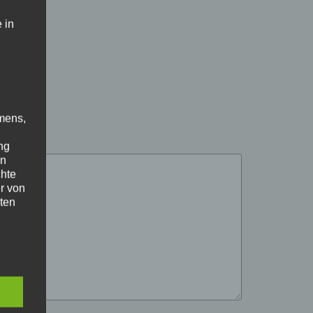
 in
mens,
ng
en
chte
r von
ten
.
ische
n