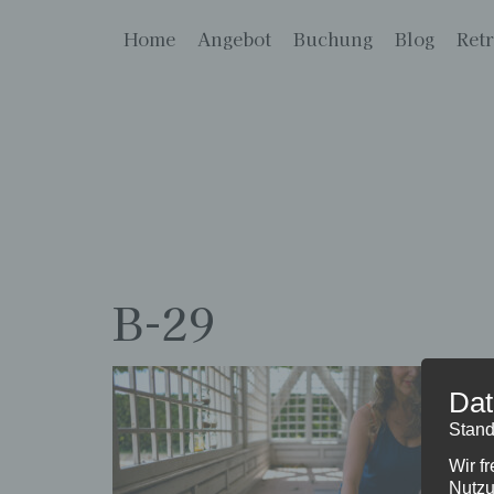
Home
Angebot
Buchung
Blog
Retr
B-29
Dat
Stand
Wir f
Nutzu