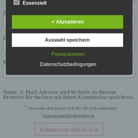
Essenziell
Unternehmen die Öffentlichkeit über Art, Umfang
und Zweck der von uns erhobenen, genutzten und
Name
*
verarbeiteten personenbezogenen Daten
✓ Akzeptieren
informieren. Ferner werden betroffene Personen
mittels dieser Datenschutzerklärung über die ihnen
zustehenden Rechte aufgeklärt.
E-Mail-Adresse
*
Auswahl speichern
Wir haben als für die Verarbeitung Verantwortlicher
zahlreiche technische und organisatorische
Personalsieren
Maßnahmen umgesetzt, um einen möglichst
Website
Datenschutzbedingungen
lückenlosen Schutz der über diese Internetseite
verarbeiteten personenbezogenen Daten
sicherzustellen. Dennoch können Internetbasierte
Datenübertragungen grundsätzlich
Sicherheitslücken aufweisen, sodass ein absoluter
Name, E-Mail-Adresse und Website in diesem
Schutz nicht gewährleistet werden kann. Aus
Browser für meinen nächsten Kommentar speichern.
diesem Grund steht es jeder betroffenen Person
*
Hiermit akzeptiere ich die Blog Kommentar
frei, personenbezogene Daten auch auf
alternativen Wegen, beispielsweise telefonisch, an
Datenschutzbedingungen
.
uns zu übermitteln.
Begriffsbestimmungen