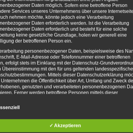
nenbezogener Daten möglich. Sofern eine betroffene Person
dere Services unseres Unternehmens über unsere Internetseite
uch nehmen möchte, könnte jedoch eine Verarbeitung
nenbezogener Daten erforderlich werden. Ist die Verarbeitung
nenbezogener Daten erforderlich und besteht für eine solche
Schreibe einen Kommentar
beitung keine gesetzliche Grundlage, holen wir generell eine
lligung der betroffenen Person ein.
erarbeitung personenbezogener Daten, beispielsweise des Na
icht.
Erforderliche Felder sind mit
*
markiert
nschrift, E-Mail-Adresse oder Telefonnummer einer betroffenen
n, erfolgt stets im Einklang mit der Datenschutz-Grundverordnu
n Übereinstimmung mit den für uns geltenden landesspezifisch
schutzbestimmungen. Mittels dieser Datenschutzerklärung mö
 Unternehmen die Öffentlichkeit über Art, Umfang und Zweck de
rhobenen, genutzten und verarbeiteten personenbezogenen Da
mieren. Ferner werden betroffene Personen mittels dieser
schutzerklärung über die ihnen zustehenden Rechte aufgeklärt
ssenziell
aben als für die Verarbeitung Verantwortlicher zahlreiche techn
rganisatorische Maßnahmen umgesetzt, um einen möglichst
nlosen Schutz der über diese Internetseite verarbeiteten
✓ Akzeptieren
nenbezogenen Daten sicherzustellen. Dennoch können
netbasierte Datenübertragungen grundsätzlich Sicherheitslücke