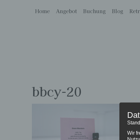
Home
Angebot
Buchung
Blog
Retr
bbcy-20
Dat
Stand
Wir f
Nutzu