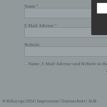
aufwe
Name
*
Aus d
perso
telef
E-Mail-Adresse
*
Begr
Die D
Europ
Website
Daten
Daten
Kunde
dies 
Name, E-Mail-Adresse und Website in d
Begrif
Wir v
folge
Alternative:
© Billayoga 2024 |
Impressum
|
Datenschutz
|
AGB