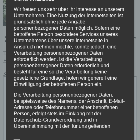
Wir freuen uns sehr über Ihr Interesse an unserem
Unternehmen. Eine Nutzung der Internetseiten ist
grundsätzlich ohne jede Angabe
personenbezogener Daten möglich. Sofern eine
Schreibe einen Kommentar
betroffene Person besondere Services unseres
Unternehmens über unsere Internetseite in
Anspruch nehmen möchte, könnte jedoch eine
Deine E-Mail-Adresse wird nicht veröffentlicht.
Verarbeitung personenbezogener Daten
erforderlich werden. Ist die Verarbeitung
Erforderliche Felder sind mit
*
markiert
personenbezogener Daten erforderlich und
besteht für eine solche Verarbeitung keine
Kommentar
*
gesetzliche Grundlage, holen wir generell eine
Einwilligung der betroffenen Person ein.
Die Verarbeitung personenbezogener Daten,
beispielsweise des Namens, der Anschrift, E-Mail-
Adresse oder Telefonnummer einer betroffenen
Person, erfolgt stets im Einklang mit der
Datenschutz-Grundverordnung und in
Übereinstimmung mit den für uns geltenden
landesspezifischen Datenschutzbestimmungen.
Mittels dieser Datenschutzerklärung möchte unser