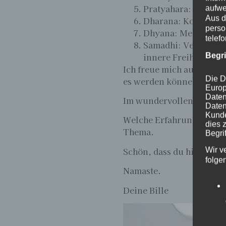
Pratyahara: Das zur
aufwe
Aus d
Dharana: Konzentra
perso
Dhyana: Meditation
telef
Samadhi: Versenkun
innere Freiheit.
Begr
Ich freue mich auf einen 
Die D
es werden können:
Sthir
Europ
Daten
Im wundervollen
Cityog
Daten
Kunde
Welche Erfahrungen hast
dies 
Thema.
Begrif
Schön, dass du hier bist.
Wir v
folge
Namaste.
Deine Bille