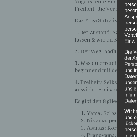
Yoga ist eine Verbindun
perso
Freiheit: die Verbindung 
beson
Anspr
Das Yoga Sutra ist eingete
perso
perso
1.Der Zustand:
Samadhi
:
Verar
lassen & wie du Klarheit 
Einwi
2. Der Weg:
Sadhana
: Du
Die V
der A
3. Was du erreichst durch
Perso
beginnend mit der Medit
und i
Daten
4. Freiheit/ Selbstständi
unser
aussieht. Frei von äußer
uns e
infor
Es gibt den 8 gliedrigen
Daten
Wir h
Yama: Selbstkontro
und o
Niyama: persönliche
lücke
Asanas: Körperübu
perso
Pranayama: Atemüb
Inter