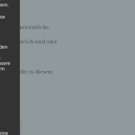
ann.
ise
. Deine persönliche,
eicht zugleich sind oder
 den
e
nsere
 Um
tar von dir zu diesem
eine