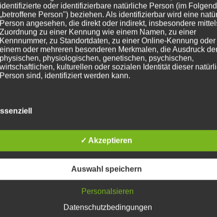
identifizierte oder identifizierbare natürliche Person (im Folgen
„betroffene Person") beziehen. Als identifizierbar wird eine natü
Person angesehen, die direkt oder indirekt, insbesondere mittel
Zuordnung zu einer Kennung wie einem Namen, zu einer
Kennnummer, zu Standortdaten, zu einer Online-Kennung oder
einem oder mehreren besonderen Merkmalen, die Ausdruck de
physischen, physiologischen, genetischen, psychischen,
wirtschaftlichen, kulturellen oder sozialen Identität dieser natür
Person sind, identifiziert werden kann.
b) betroffene Person
ssenziell
Betroffene Person ist jede identifizierte oder identifizierbare
natürliche Person, deren personenbezogene Daten von dem für
✓ Akzeptieren
Verarbeitung Verantwortlichen verarbeitet werden.
Auswahl speichern
c) Verarbeitung
Personalsieren
Verarbeitung ist jeder mit oder ohne Hilfe automatisierter Verfa
Datenschutzbedingungen
ausgeführte Vorgang oder jede solche Vorgangsreihe im