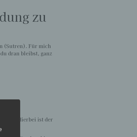
ndung zu
en (Sutren).
Für mich
 du dran bleibst, ganz
aussen. Hierbei ist der
igen.
e