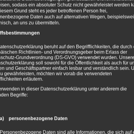
ück-, nach innenziehen der Sinne
isen, sodass ein absoluter Schutz nicht gewährleistet werden k
iesem Grund steht es jeder betroffenen Person frei,
tion
nenbezogene Daten auch auf alternativen Wegen, beispielswe
, Andacht, Nachdenken, Reflektion
onisch, an uns zu übermitteln.
g: die vollkommene Erkenntnis, gelöst vom Gegenstand
iffsbestimmungen
Dezember mit viel Meditation und Asanas, die fest und l
atenschutzerklärung beruht auf den Begrifflichkeiten, die durch
a sukha asanam. (2.46-48)
äischen Richtlinien- und Verordnungsgeber beim Erlass der
schutz-Grundverordnung (DS-GVO) verwendet wurden. Unser
a
geht es im Dezember um Meditation.
schutzerklärung soll sowohl für die Öffentlichkeit als auch für u
n und Geschäftspartner einfach lesbar und verständlich sein.
 du mit Meditationen? Ich freue mich auf einen Kommen
zu gewährleisten, möchten wir vorab die verwendeten
flichkeiten erläutern.
erwenden in dieser Datenschutzerklärung unter anderem die
nden Begriffe:
a) personenbezogene Daten
Personenbezogene Daten sind alle Informationen, die sich auf 