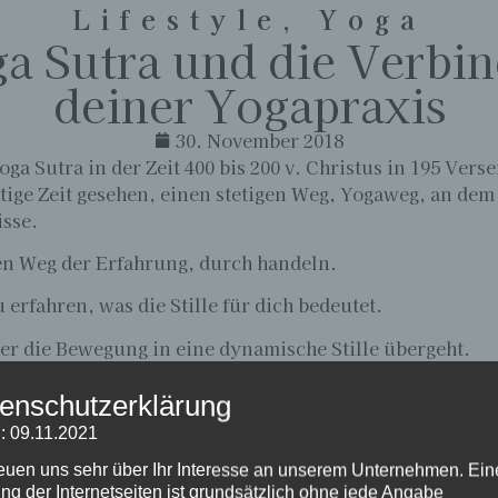
Lifestyle
,
Yoga
a Sutra und die Verbi
deiner Yogapraxis
30. November 2018
a Sutra in der Zeit 400 bis 200 v. Christus in 195 Vers
utige Zeit gesehen, einen stetigen Weg, Yogaweg, an dem
isse.
en Weg der Erfahrung, durch handeln.
 erfahren, was die Stille für dich bedeutet.
der die Bewegung in eine dynamische Stille übergeht.
r ich ein ruhiger Betrachter sein & bleiben kann.
enschutzerklärung
ereit für alles, was ist. Nicht geleitet von Impulsen von 
: 09.11.2021
Geistes: mit Atemübungen kannst du deinen Geist beruh
reuen uns sehr über Ihr Interesse an unserem Unternehmen. Ein
ng der Internetseiten ist grundsätzlich ohne jede Angabe