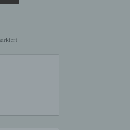
en,
die
oder
tung.
arkiert
er
ung
hen,
ng,
essen,