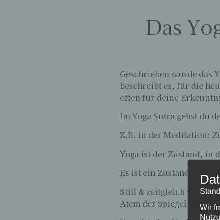
Das Yog
Geschrieben wurde das Yog
beschreibt es, für die he
offen für deine Erkenntn
Im Yoga Sutra gehst du d
Z.B. in der Meditation: Zu
Yoga ist der Zustand, in 
Es ist ein Zustand, in de
Dat
Still & zeitgleich wach. B
Stand
Atem der Spiegel deines 
Wir f
Nutzu