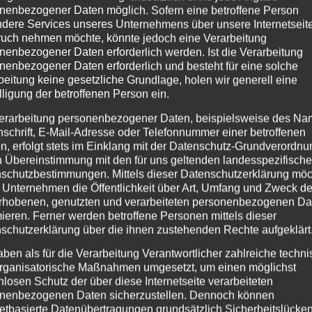
g, aber auch eine Trennung: Sich abzutrennen von zwa
nenbezogener Daten möglich. Sofern eine betroffene Person
zu dir, alles in dir zu entdecken, frei von äußeren Einf
dere Services unseres Unternehmens über unsere Internetseite
uch nehmen möchte, könnte jedoch eine Verarbeitung
ilt in 4 Kapitel:
nenbezogener Daten erforderlich werden. Ist die Verarbeitung
nenbezogener Daten erforderlich und besteht für eine solche
 Patanjali beschreibt hier, welche Hindernisse es gibt, d
beitung keine gesetzliche Grundlage, holen wir generell eine
finden kannst.
lligung der betroffenen Person ein.
rch Disziplin, Selbstreflexion & Hingabe begibst du dic
erarbeitung personenbezogener Daten, beispielsweise des Na
nschrift, E-Mail-Adresse oder Telefonnummer einer betroffenen
 die Praxis:
Vibhutipada
: Du beginnst den Weg mit der 
n, erfolgt stets im Einklang mit der Datenschutz-Grundverordnu
ation.
n Übereinstimmung mit den für uns geltenden landesspezifisch
schutzbestimmungen. Mittels dieser Datenschutzerklärung mö
gkeit.
Kaivalyapada
: Patanjali beschreibt hier, wie der Z
 Unternehmen die Öffentlichkeit über Art, Umfang und Zweck de
en Einflüssen.
rhobenen, genutzten und verarbeiteten personenbezogenen Da
mieren. Ferner werden betroffene Personen mittels dieser
 Pfad, der sozusagen gemeistert werden muß:
schutzerklärung über die ihnen zustehenden Rechte aufgeklärt
aben als für die Verarbeitung Verantwortlicher zahlreiche techn
lle & Haltung gegenüber der Umwelt/ Umgebung
rganisatorische Maßnahmen umgesetzt, um einen möglichst
 Disziplin
nlosen Schutz der über diese Internetseite verarbeiteten
ngen
nenbezogenen Daten sicherzustellen. Dennoch können
ungen,
netbasierte Datenübertragungen grundsätzlich Sicherheitslücke