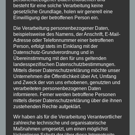
besteht für eine solche Verarbeitung keine
gesetzliche Grundlage, holen wir generell eine
Einwilligung der betroffenen Person ein.
Die Verarbeitung personenbezogener Daten,
beispielsweise des Namens, der Anschrift, E-Mail-
Adresse oder Telefonnummer einer betroffenen
Person, erfolgt stets im Einklang mit der
Name
*
Datenschutz-Grundverordnung und in
Übereinstimmung mit den für uns geltenden
landesspezifischen Datenschutzbestimmungen.
Mittels dieser Datenschutzerklärung möchte unser
E-Mail-Adresse
*
Unternehmen die Öffentlichkeit über Art, Umfang
und Zweck der von uns erhobenen, genutzten und
verarbeiteten personenbezogenen Daten
informieren. Ferner werden betroffene Personen
Website
mittels dieser Datenschutzerklärung über die ihnen
zustehenden Rechte aufgeklärt.
Wir haben als für die Verarbeitung Verantwortlicher
zahlreiche technische und organisatorische
Name, E-Mail-Adresse und Website in diesem
Maßnahmen umgesetzt, um einen möglichst
Browser für meinen nächsten Kommentar
lückenlosen Schutz der über diese Internetseite