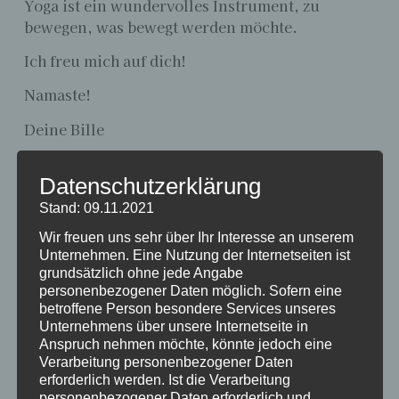
Yoga ist ein wundervolles Instrument, zu
bewegen, was bewegt werden möchte.
Ich freu mich auf dich!
Namaste!
Deine Bille
Schreibe einen
Datenschutzerklärung
Stand: 09.11.2021
Kommentar
Wir freuen uns sehr über Ihr Interesse an unserem
Unternehmen. Eine Nutzung der Internetseiten ist
Deine E-Mail-Adresse wird nicht veröffentlicht.
grundsätzlich ohne jede Angabe
Erforderliche Felder sind mit
*
markiert
personenbezogener Daten möglich. Sofern eine
betroffene Person besondere Services unseres
Kommentar
*
Unternehmens über unsere Internetseite in
Anspruch nehmen möchte, könnte jedoch eine
Verarbeitung personenbezogener Daten
erforderlich werden. Ist die Verarbeitung
personenbezogener Daten erforderlich und