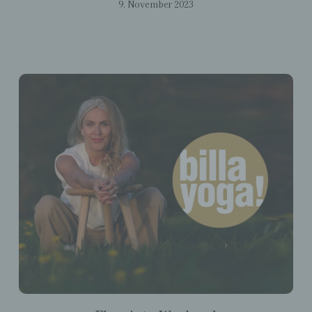
9. November 2023
Verknüpfung, die Einschränkung, das
Löschen oder die Vernichtung.
d) Einschränkung der Verarbeitung
Einschränkung der Verarbeitung ist die
Markierung gespeicherter
personenbezogener Daten mit dem Ziel, ihre
künftige Verarbeitung einzuschränken.
e) Profiling
Profiling ist jede Art der automatisierten
Verarbeitung personenbezogener Daten, die
darin besteht, dass diese
personenbezogenen Daten verwendet
werden, um bestimmte persönliche Aspekte,
die sich auf eine natürliche Person beziehen,
zu bewerten, insbesondere, um Aspekte
bezüglich Arbeitsleistung, wirtschaftlicher