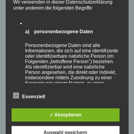
Wir verwenden in dieser Datenschutzerklärung
unter anderem die folgenden Begriffe:
a) personenbezogene Daten
Personenbezogene Daten sind alle
Informationen, die sich auf eine identifizierte
oder identifizierbare natürliche Person (im
Folgenden „betroffene Person") beziehen.
Als identifizierbar wird eine natürliche
Person angesehen, die direkt oder indirekt,
insbesondere mittels Zuordnung zu einer
Kennung wie einem Namen, zu einer
Kennnummer, zu Standortdaten, zu einer
Online-Kennung oder zu einem oder
Essenziell
mehreren besonderen Merkmalen, die
Ausdruck der physischen, physiologischen,
Teachertraining 200h Yoga
genetischen, psychischen, wirtschaftlichen,
Grundausbildung
✓ Akzeptieren
kulturellen oder sozialen Identität dieser
natürlichen Person sind, identifiziert werden
14. Januar 2024
kann.
Auswahl speichern