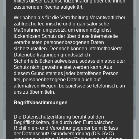
mittels dieser Datenschutzerklärung über die ihnen
zustehenden Rechte aufgeklärt.
Wir haben als für die Verarbeitung Verantwortlicher
zahlreiche technische und organisatorische
Maßnahmen umgesetzt, um einen möglichst
lückenlosen Schutz der über diese Internetseite
verarbeiteten personenbezogenen Daten
sicherzustellen. Dennoch können Internetbasierte
Datenübertragungen grundsätzlich
Sicherheitslücken aufweisen, sodass ein absoluter
Schutz nicht gewährleistet werden kann. Aus
diesem Grund steht es jeder betroffenen Person
frei, personenbezogene Daten auch auf
alternativen Wegen, beispielsweise telefonisch, an
uns zu übermitteln.
Begriffsbestimmungen
Die Datenschutzerklärung beruht auf den
Begrifflichkeiten, die durch den Europäischen
Yoga
Richtlinien- und Verordnungsgeber beim Erlass
Yoga im Museum *News to tell*
der Datenschutz-Grundverordnung (DS-GVO)
verwendet wurden. Unsere Datenschutzerklärung