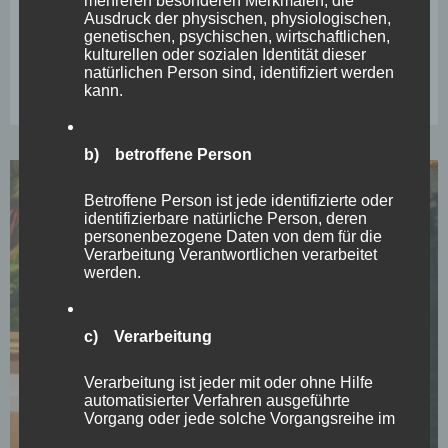
mehreren besonderen Merkmalen, die
Yoga im Museum *Neue Termine für das
Ausdruck der physischen, physiologischen,
Jahr*
genetischen, psychischen, wirtschaftlichen,
kulturellen oder sozialen Identität dieser
23 Januar, 2023
14:13
natürlichen Person sind, identifiziert werden
kann.
b) betroffene Person
Betroffene Person ist jede identifizierte oder
identifizierbare natürliche Person, deren
personenbezogene Daten von dem für die
Verarbeitung Verantwortlichen verarbeitet
werden.
c) Verarbeitung
Verarbeitung ist jeder mit oder ohne Hilfe
automatisierter Verfahren ausgeführte
Vorgang oder jede solche Vorgangsreihe im
Zusammenhang mit personenbezogenen